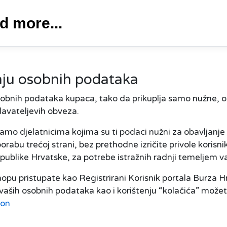
d more...
janju osobnih podataka
osobnih podataka kupaca, tako da prikuplja samo nužne,
davateljevih obveza.
samo djelatnicima kojima su ti podaci nužni za obavljanje
porabu trećoj strani, bez prethodne izričite privole koris
Republike Hrvatske, za potrebe istražnih radnji temeljem 
opu pristupate kao Registrirani Korisnik portala Burza Hr
aših osobnih podataka kao i korištenju “kolačića” možet
ion