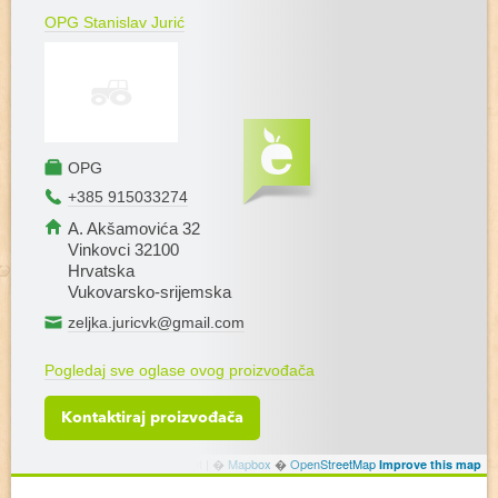
−
OPG Stanislav Jurić
OPG
+385 915033274
A. Akšamovića 32
Vinkovci 32100
Hrvatska
Vukovarsko-srijemska
zeljka.juricvk@gmail.com
Pogledaj sve oglase ovog proizvođača
Kontaktiraj proizvođača
Leaflet
|
�
Mapbox
�
OpenStreetMap
Improve this map