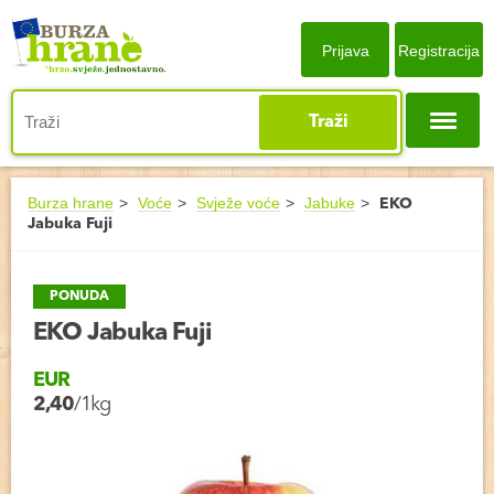
Prijava
Registracija
Traži
Burza hrane
Voće
Svježe voće
Jabuke
EKO
Jabuka Fuji
PONUDA
EKO Jabuka Fuji
EUR
2,40
/1kg