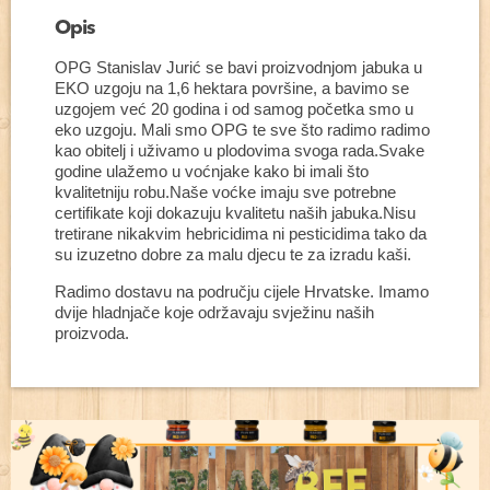
Opis
OPG Stanislav Jurić se bavi proizvodnjom jabuka u
EKO uzgoju na 1,6 hektara površine, a bavimo se
uzgojem već 20 godina i od samog početka smo u
eko uzgoju. Mali smo OPG te sve što radimo radimo
kao obitelj i uživamo u plodovima svoga rada.Svake
godine ulažemo u voćnjake kako bi imali što
kvalitetniju robu.Naše voćke imaju sve potrebne
certifikate koji dokazuju kvalitetu naših jabuka.Nisu
tretirane nikakvim hebricidima ni pesticidima tako da
su izuzetno dobre za malu djecu te za izradu kaši.
Radimo dostavu na području cijele Hrvatske. Imamo
dvije hladnjače koje održavaju svježinu naših
proizvoda.