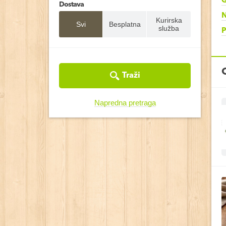
G
Dostava
N
Kurirska
Svi
Besplatna
služba
P
Traži
Napredna pretraga