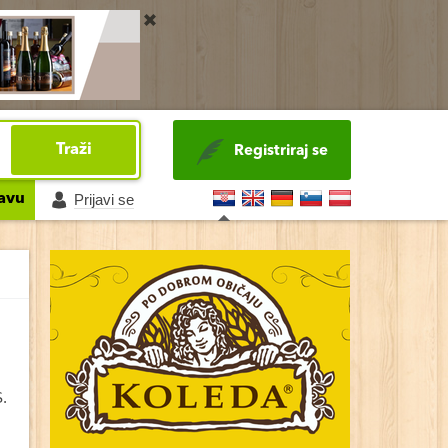
Traži
Registriraj se
avu
Prijavi se
S.