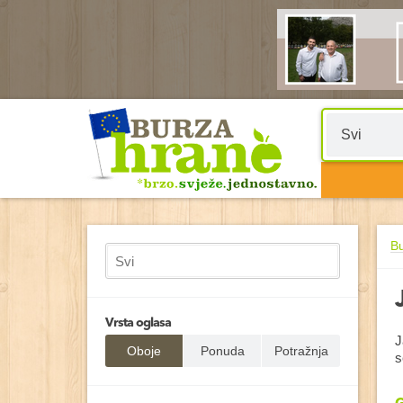
B
Vrsta oglasa
J
Oboje
Ponuda
Potražnja
s