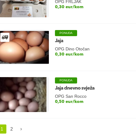
OPG FRLJAK
0,30 eur/kom
PONUDA
Jaja
OPG Dino Otočan
0,30 eur/kom
PONUDA
Jaja dnevno svježa
OPG San Rocco
0,50 eur/kom
1
2
›