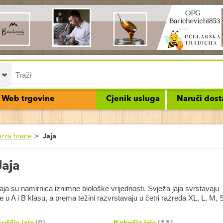
Web trgovine
Cjenik usluga
Naruči dost
urza hrane
Jaja
Jaja
aja su namirnica iznimne biološke vrijednosti. Svježa jaja svrstavaju
e u A i B klasu, a prema težini razvrstavaju u četri razreda XL, L, M, 