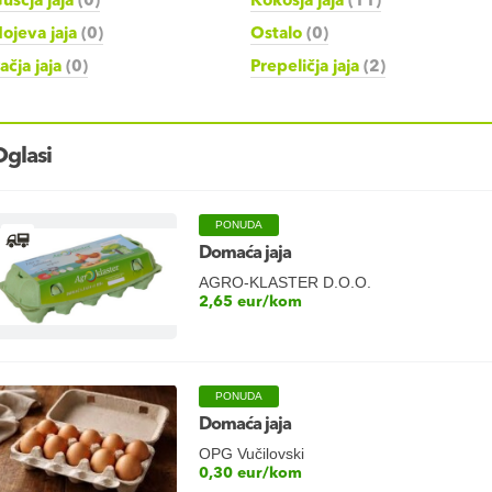
uščja jaja
(0)
Kokošja jaja
(11)
ojeva jaja
(0)
Ostalo
(0)
ačja jaja
(0)
Prepeličja jaja
(2)
Oglasi
PONUDA
Domaća jaja
AGRO-KLASTER D.O.O.
2,65 eur/kom
PONUDA
Domaća jaja
OPG Vučilovski
0,30 eur/kom