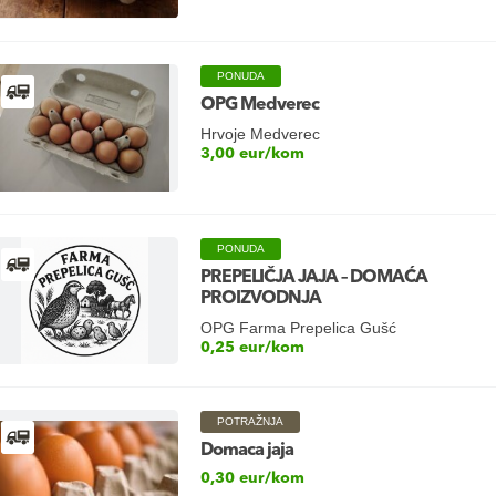
PONUDA
OPG Medverec
Hrvoje Medverec
3,00 eur/kom
PONUDA
PREPELIČJA JAJA – DOMAĆA
PROIZVODNJA
OPG Farma Prepelica Gušć
0,25 eur/kom
POTRAŽNJA
Domaca jaja
0,30 eur/kom