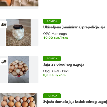
PONUDA
Ukiseljena (marinirana) prepeličja jaja
OPG Martinaga
10,00 eur/kom
PONUDA
Jaja iz slobodnog uzgoja
Opg Bukal - Buči
0,30 eur/kom
PONUDA
Svježa domaća jaja iz slobodnog uzgoj