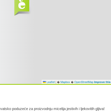
Leaflet
|
�
Mapbox
�
OpenStreetMap
Improve thi
rvatsko poduzeće za proizvodnju micelija jestivih i ljekovitih gljiva!