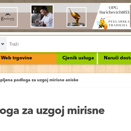
Web trgovine
Cjenik usluga
Naruči dost
epljena podloga za uzgoj mirisne aniske
oga za uzgoj mirisne