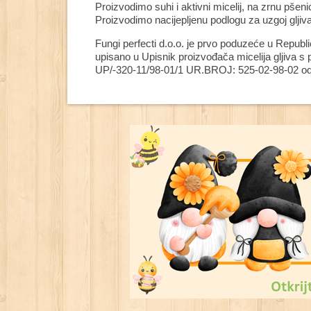
Proizvodimo suhi i aktivni micelij, na zrnu pšenice
Proizvodimo nacijepljenu podlogu za uzgoj gljiva 
Fungi perfecti d.o.o. je prvo poduzeće u Republi
upisano u Upisnik proizvođača micelija gljiva s
UP/-320-11/98-01/1 UR.BROJ: 525-02-98-02 od 