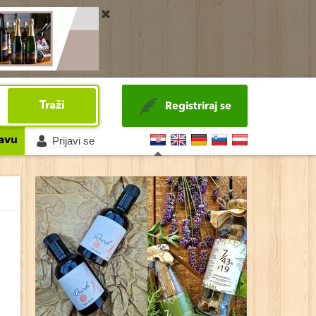
Traži
Registriraj se
avu
Prijavi se