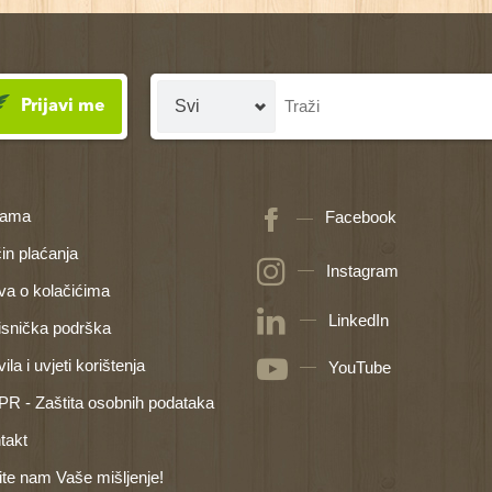
Prijavi me
nama
Facebook
in plaćanja
Instagram
ava o kolačićima
LinkedIn
isnička podrška
ila i uvjeti korištenja
YouTube
R - Zaštita osobnih podataka
takt
ite nam Vaše mišljenje!