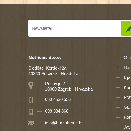
O 
Nutricius d.o.o.
Nač
Sjedište: Kordeki 2a
10360 Sesvete - Hrvatska
Izj
Prisavlje 2
Kor
10000 Zagreb - Hrvatska
Prav
099 4530 556
GDP
098 334 868
Kon
info@burzahrane.hr
Jav