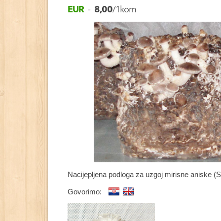
EUR
-
8,00
/1kom
Nacijepljena podloga za uzgoj mirisne aniske (S
Govorimo: