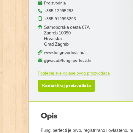
Proizvodnja
+385 12995293
+385 912995293
Samoborska cesta 67A
Zagreb 10090
Hrvatska
Grad Zagreb
www.fungi-perfecti.hr/
gljivaca@fungi-perfecti.hr
Pogledaj sve oglase ovog proizvođača
Kontaktiraj proizvođača
Opis
Fungi perfecti je prvo, registrirano i ovlašteno, h