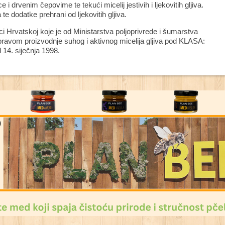
 i drvenim čepovime te tekući micelij jestivih i ljekovitih gljiva.
te dodatke prehrani od ljekovitih gljiva.
ci Hrvatskoj koje je od Ministarstva poljoprivrede i šumarstva
 pravom proizvodnje suhog i aktivnog micelija gljiva pod KLASA:
14. siječnja 1998.