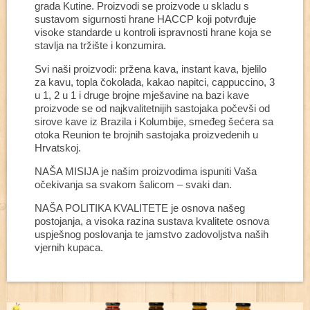
grada Kutine. Proizvodi se proizvode u skladu s
sustavom sigurnosti hrane HACCP koji potvrđuje
visoke standarde u kontroli ispravnosti hrane koja se
stavlja na tržište i konzumira.
Svi naši proizvodi: pržena kava, instant kava, bjelilo
za kavu, topla čokolada, kakao napitci, cappuccino, 3
u 1, 2 u 1 i druge brojne mješavine na bazi kave
proizvode se od najkvalitetnijih sastojaka počevši od
sirove kave iz Brazila i Kolumbije, smeđeg šećera sa
otoka Reunion te brojnih sastojaka proizvedenih u
Hrvatskoj.
NAŠA MISIJA je našim proizvodima ispuniti Vaša
očekivanja sa svakom šalicom – svaki dan.
NAŠA POLITIKA KVALITETE je osnova našeg
postojanja, a visoka razina sustava kvalitete osnova
uspješnog poslovanja te jamstvo zadovoljstva naših
vjernih kupaca.