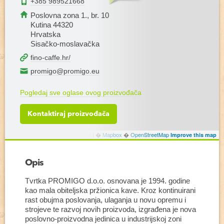
+385 989521668
Poslovna zona 1., br. 10
Kutina 44320
Hrvatska
Sisačko-moslavačka
fino-caffe.hr/
promigo@promigo.eu
Pogledaj sve oglase ovog proizvođača
Kontaktiraj proizvođača
Leaflet
|
�
Mapbox
�
OpenStreetMap
Improve this map
Opis
Tvrtka PROMIGO d.o.o. osnovana je 1994. godine
kao mala obiteljska pržionica kave. Kroz kontinuirani
rast obujma poslovanja, ulaganja u novu opremu i
strojeve te razvoj novih proizvoda, izgrađena je nova
poslovno-proizvodna jedinica u industrijskoj zoni