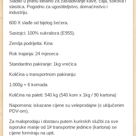
Sladilo u prahu idealno za zaslađivanje kave, čaja, sokova i
slastica. Pogodno za ugostiteljstvo, domaćinstvo i
industriju.
600 X slađe od bijelog šećera.
Sastojci: 100% sukraloza (E955).
Zemlja podrijetla: Kina
Rok trajanja: 24 mjeseca
Standardno pakiranje: 1kg vrećica
Količina u transportnom pakiranju:
1.000g = 6 komada
Količina na paleti: 540 kg (540 kom x 1kg / 90 kartona)
Napomena: iskazane cijene su veleprodajne (s uključenim
PDV-om).
Za maloprodaju i dostavu putem kurirskih službi za sve
isporuke manje od 1# transportne jedinice (kartona) se
cijene formiraju na upit.