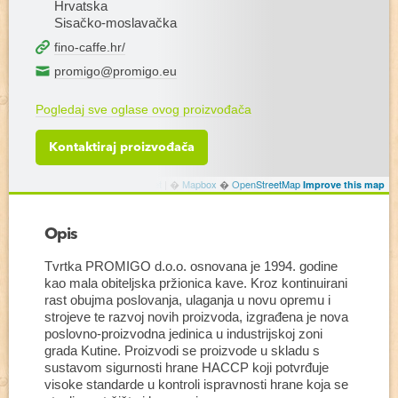
Hrvatska
Sisačko-moslavačka
fino-caffe.hr/
promigo@promigo.eu
Pogledaj sve oglase ovog proizvođača
Kontaktiraj proizvođača
Leaflet
|
�
Mapbox
�
OpenStreetMap
Improve this map
Opis
Tvrtka PROMIGO d.o.o. osnovana je 1994. godine
kao mala obiteljska pržionica kave. Kroz kontinuirani
rast obujma poslovanja, ulaganja u novu opremu i
strojeve te razvoj novih proizvoda, izgrađena je nova
poslovno-proizvodna jedinica u industrijskoj zoni
grada Kutine. Proizvodi se proizvode u skladu s
sustavom sigurnosti hrane HACCP koji potvrđuje
visoke standarde u kontroli ispravnosti hrane koja se