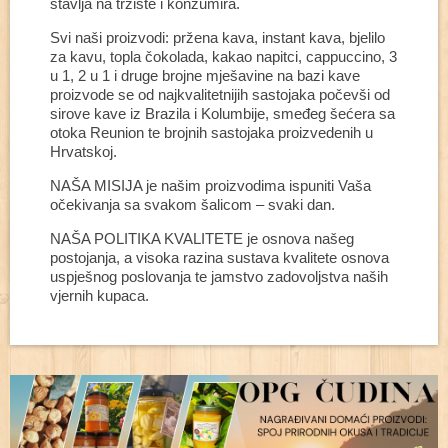
stavlja na tržište i konzumira.
Svi naši proizvodi: pržena kava, instant kava, bjelilo
za kavu, topla čokolada, kakao napitci, cappuccino, 3
u 1, 2 u 1 i druge brojne mješavine na bazi kave
proizvode se od najkvalitetnijih sastojaka počevši od
sirove kave iz Brazila i Kolumbije, smeđeg šećera sa
otoka Reunion te brojnih sastojaka proizvedenih u
Hrvatskoj.
NAŠA MISIJA je našim proizvodima ispuniti Vaša
očekivanja sa svakom šalicom – svaki dan.
NAŠA POLITIKA KVALITETE je osnova našeg
postojanja, a visoka razina sustava kvalitete osnova
uspješnog poslovanja te jamstvo zadovoljstva naših
vjernih kupaca.