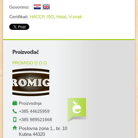
Govorimo:
Certifikati:
HACCP
,
ISO
,
Halal
,
V-znak
+
Proizvođač
−
PROMIGO D.O.O.
Proizvodnja
+385 44625959
+385 989521668
Poslovna zona 1., br. 10
Kutina 44320