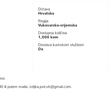
Država
Hrvatska
Regija
Vukovarsko-srijemska
Dostupna količina
1,000 kom
Dostava kurirskom službom
Da
eur.
0 ili putem maila: zeljka.juricvk@gmail.com.