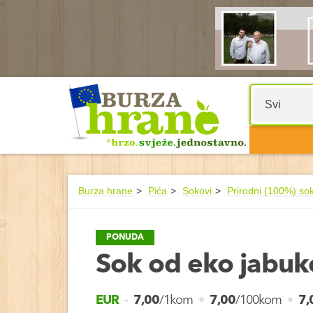
Burza hrane
Pića
Sokovi
Prirodni (100%) so
PONUDA
Sok od eko jabuk
EUR
-
7,00
/1kom
•
7,00
/100kom
•
7,