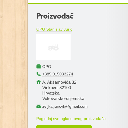
+
Proizvođač
−
OPG Stanislav Jurić
OPG
+385 915033274
A. Akšamovića 32
Vinkovci 32100
Hrvatska
Vukovarsko-srijemska
zeljka.juricvk@gmail.com
Pogledaj sve oglase ovog proizvođača