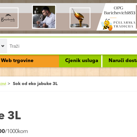
Web trgovine
Cjenik usluga
Naruči dost
kovi
Sok od eko jabuke 3L
e 3L
00
/1000kom