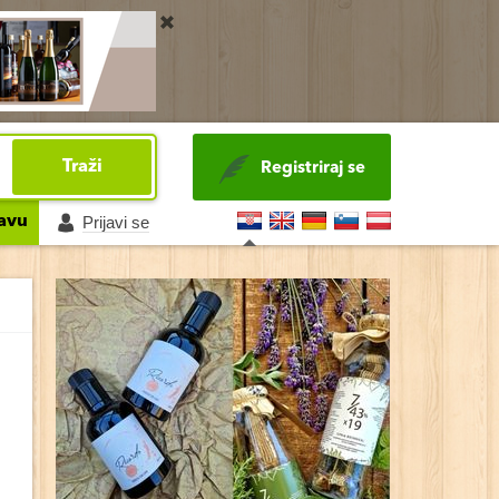
Traži
Registriraj se
avu
Prijavi se