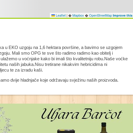
Leaflet
|
�
Mapbox
�
OpenStreetMap
Improve thi
ka u EKO uzgoju na 1,6 hektara površine, a bavimo se uzgojem
goju. Mali smo OPG te sve što radimo radimo kao obitelj i
lažemo u voćnjake kako bi imali što kvalitetniju robu.Naše voćke
itetu naših jabuka.Nisu tretirane nikakvim hebricidima ni
jecu te za izradu kaši.
amo dvije hladnjače koje održavaju svježinu naših proizvoda.