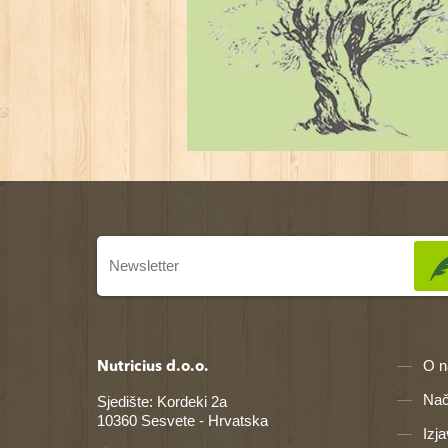
O 
Nutricius d.o.o.
Nač
Sjedište: Kordeki 2a
10360 Sesvete - Hrvatska
Izj