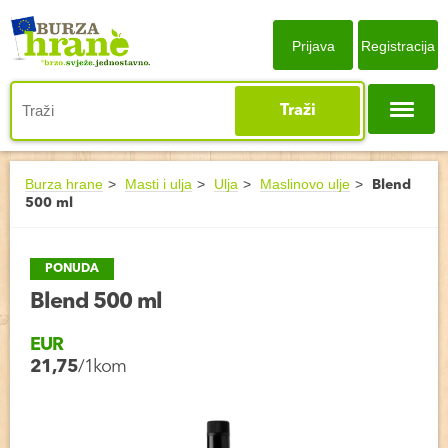
Prijava
Registracija
Traži
Burza hrane
Masti i ulja
Ulja
Maslinovo ulje
Blend
500 ml
PONUDA
Blend 500 ml
EUR
21,75
/1kom