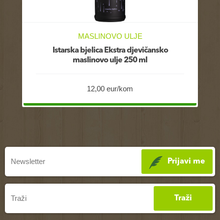
MASLINOVO ULJE
Istarska bjelica Ekstra djevičansko
maslinovo ulje 250 ml
12,00 eur/kom
Prijavi me
Traži