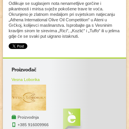
Odlikuje se suglasjem nota nenametljive gorčine i
pikantnosti i mirisa svježe pokošene trave te voća.
Okrunjeno je zlatnom medaljom pri svjetskom natjecanju
„Athena International Olive Oil Competition“ u Ateni u
Grčkoj, kolijevci maslinarstva. Isprobajte ga s Vesninim
kravljim sirom te sirevima „Rici“, „Kozlić“ i „Tuffo“ ili u jelima
gdje će se svaki put uigrano istaknuti.
+
Proizvođač
−
Vesna Loborika
Proizvodnja
+385 916009966