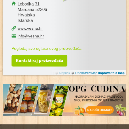
Loborika 31
Marčana 52206
Hrvatska
Istarska
www.vesna.hr
info@vesna.hr
Pogledaj sve oglase ovog proizvođača
Kontaktiraj proizvođača
Leaflet
|
�
Mapbox
�
OpenStreetMap
Improve this map