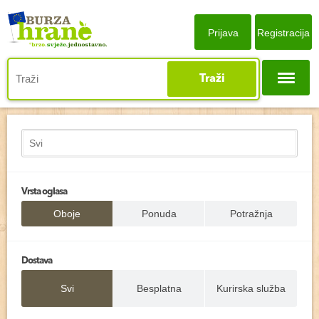
Prijava
Registracija
Traži
Vrsta oglasa
Oboje
Ponuda
Potražnja
Dostava
Svi
Besplatna
Kurirska služba