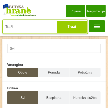
Prijava
Registracija
Traži
Vrsta oglasa
Oboje
Ponuda
Potražnja
Dostava
Svi
Besplatna
Kurirska služba