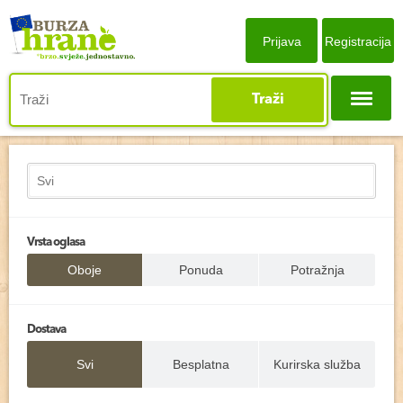
Prijava
Registracija
Traži
Vrsta oglasa
Oboje
Ponuda
Potražnja
Dostava
Svi
Besplatna
Kurirska služba