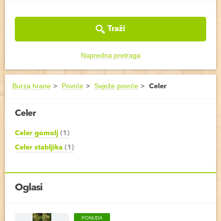
Traži
Napredna pretraga
Burza hrane
Povrće
Svježe povrće
Celer
Celer
Celer gomolj
(1)
Celer stabljika
(1)
Oglasi
PONUDA