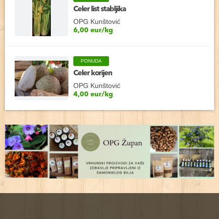
Celer list stabljika
OPG Kunštović
6,00 eur/kg
PONUDA
Celer korijen
OPG Kunštović
4,00 eur/kg