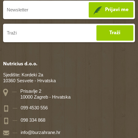
Prijavi me
Traži
Nutricius d.o.o.
Sjedište: Kordeki 2a
10360 Sesvete - Hrvatska
Prisavlje 2
10000 Zagreb - Hrvatska
099 4530 556
098 334 868
info@burzahrane.hr