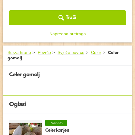
Traži
Napredna pretraga
Burza hrane
Povrće
Svježe povrće
Celer
Celer
gomolj
Celer gomolj
Oglasi
PONUDA
Celer korijen