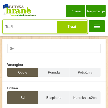
Prijava
Registracija
Traži
Vrsta oglasa
Oboje
Ponuda
Potražnja
Dostava
Svi
Besplatna
Kurirska služba