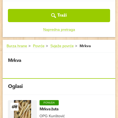
Traži
Napredna pretraga
Burza hrane
Povrće
Svježe povrće
Mrkva
Mrkva
Oglasi
PONUDA
Mrkva žuta
OPG Kunštović