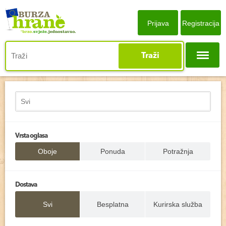
Prijava
Registracija
Traži
Vrsta oglasa
Oboje
Ponuda
Potražnja
Dostava
Svi
Besplatna
Kurirska služba