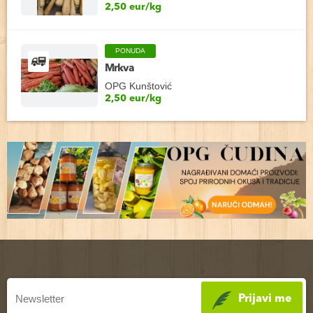
2,50 eur/kg
PONUDA
Mrkva
OPG Kunštović
2,50 eur/kg
Prijavi me