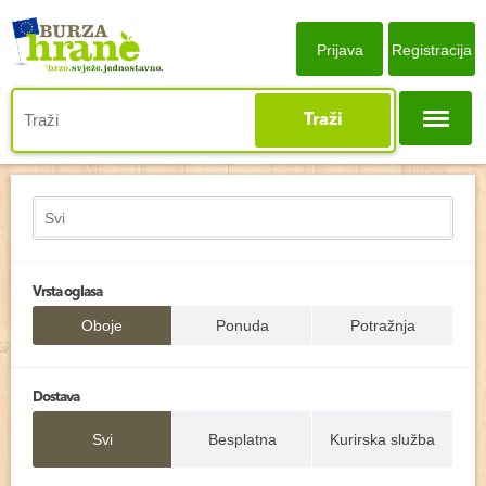
Prijava
Registracija
Traži
Vrsta oglasa
Oboje
Ponuda
Potražnja
Dostava
Svi
Besplatna
Kurirska služba