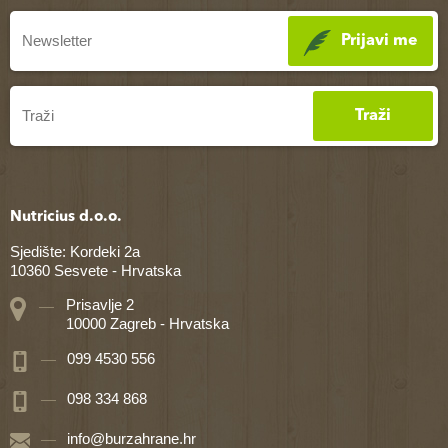
Prijavi me
Traži
Nutricius d.o.o.
Sjedište: Kordeki 2a
10360 Sesvete - Hrvatska
Prisavlje 2
10000 Zagreb - Hrvatska
099 4530 556
098 334 868
info@burzahrane.hr