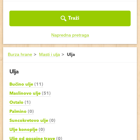
Traži
Napredna pretraga
Burza hrane
Masti i ulja
Ulja
Ulja
Bučino ulje
(11)
Maslinovo ulje
(51)
Ostalo
(1)
Palmino
(0)
Suncokretovo ulje
(0)
Ulje konoplje
(0)
Ulje od gospine trave
(0)