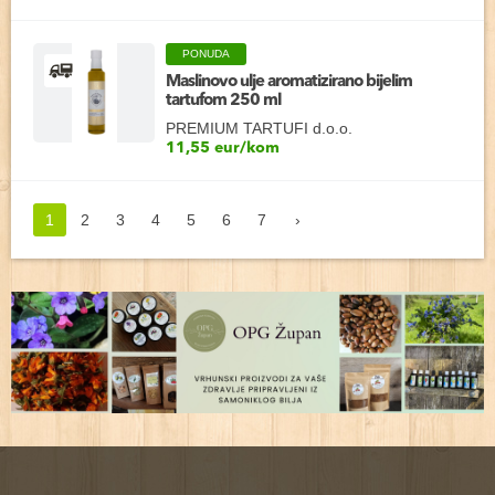
PONUDA
Maslinovo ulje aromatizirano bijelim
tartufom 250 ml
PREMIUM TARTUFI d.o.o.
11,55 eur/kom
1
2
3
4
5
6
7
›