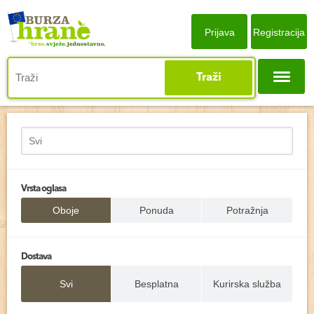
Prijava
Registracija
Traži
Vrsta oglasa
Oboje
Ponuda
Potražnja
Dostava
Svi
Besplatna
Kurirska služba