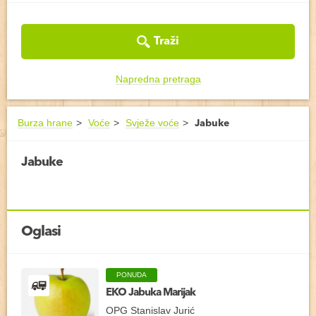
Traži
Napredna pretraga
Burza hrane
Voće
Svježe voće
Jabuke
Jabuke
Oglasi
PONUDA
EKO Jabuka Marijak
OPG Stanislav Jurić