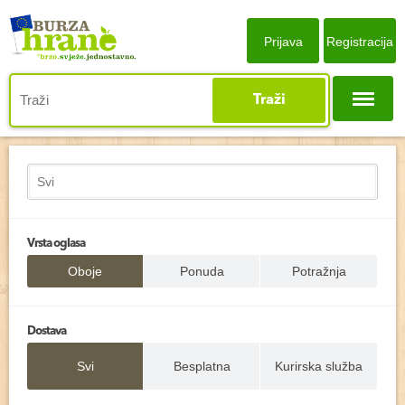
Prijava
Registracija
Traži
Vrsta oglasa
Oboje
Ponuda
Potražnja
Dostava
Svi
Besplatna
Kurirska služba