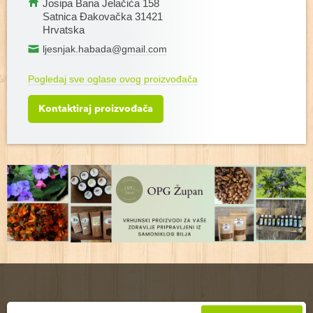
Josipa Bana Jelačića 158
Satnica Đakovačka 31421
Hrvatska
ljesnjak.habada@gmail.com
Pogledaj sve oglase ovog proizvođača
Kontaktiraj proizvođača