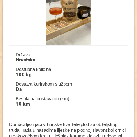
Država
Hrvatska
Dostupna količina
100 kg
Dostava kurirskom službom
Da
Besplatna dostava do (km)
10 km
Domaći lješnjaci vrhunske kvalitete plod su obiteljskog
truda i rada u nasadima lijeske na plodnoj slavonskoj crnici
u đakovačkom kraju. Lješnjak karamel dolazi u prigodnoj