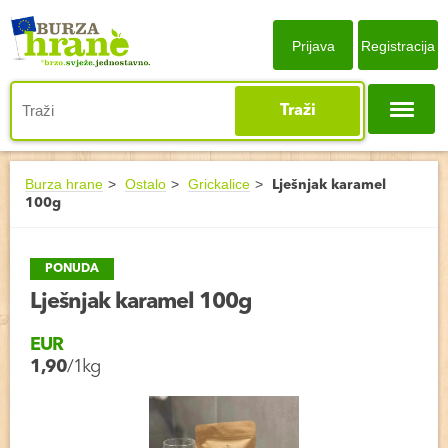
Prijava
Registracija
Traži
Burza hrane
Ostalo
Grickalice
Lješnjak karamel
100g
PONUDA
Lješnjak karamel 100g
EUR
1,90
/1kg