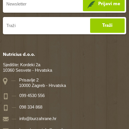
Prijavi me
Traži
Nutricius d.o.o.
Sjedište: Kordeki 2a
10360 Sesvete - Hrvatska
Prisavlje 2
10000 Zagreb - Hrvatska
099 4530 556
098 334 868
info@burzahrane.hr