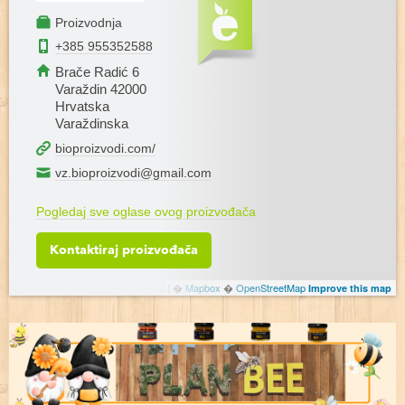
Proizvodnja
+385 955352588
Brače Radić 6
Varaždin 42000
Hrvatska
Varaždinska
bioproizvodi.com/
vz.bioproizvodi@gmail.com
Pogledaj sve oglase ovog proizvođača
Kontaktiraj proizvođača
Leaflet
|
�
Mapbox
�
OpenStreetMap
Improve this map