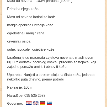
Mast od nevena – 100% prirodna (100 ml)
Prirodna njega kože.
Mast od nevena koristi se kod:
manjih opeklina i iritacija kože
ogrebotina i manjih rana
crvenila i osipa
suhe, ispucale i osjetljive kože
Izrađena je od macerata cvjetova nevena u maslinovom
ulju, uz dodatak pčelinjeg voska i prirodnih sastojaka, koji
zajedno pomažu umiriti i obnoviti kožu.
Upotreba: Nanijeti u tankom sloju na čistu kožu, jedan do
nekoliko puta dnevno, prema potrebi.
Pakiranje: 100 ml
Narudžbe: 095 535 2588
Govorimo: