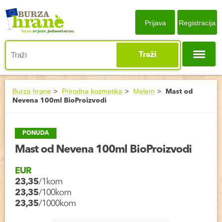
Prijava
Registracija
Traži
Burza hrane
Prirodna kozmetika
Melem
Mast od
Nevena 100ml BioProizvodi
PONUDA
Mast od Nevena 100ml BioProizvodi
EUR
23,35
/1kom
23,35
/100kom
23,35
/1000kom