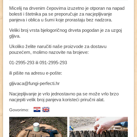
Micelij na drvenim čepovima izuzetno je otporan na napad
bolesti i štetnika pa se preporučuje za nacjepljivanje
panjeva i oblica u šumi koje prorastaju bez nadzora.
Veliki broj vrsta bjelogoričnog drveta pogodan je za uzgoj
gljiva.
Ukoliko želite naručiti naše proizvode za dostavu
pouzećem, molimo nazovite na brojeve:
01-2995-293 ili 091-2995-293
ili pišite na adresu e-pošte:
gljivaca@fungi-perfecti.hr
Nacjepljivanje je vrlo jednostavno pa se može vrlo brzo
nacjepiti velik broj panjeva koristeći priručni alat.
Govorimo: