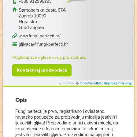
+385 912995293
Samoborska cesta 67A
Zagreb 10090
Hrvatska
Grad Zagreb
www.fungi-perfecti.hr/
gljivaca@fungi-perfecti.hr
Pogledaj sve oglase ovog proizvođača
Kontaktiraj proizvođača
Leaflet
|
�
Mapbox
�
OpenStreetMap
Improve this map
Opis
Fungi perfecti je prvo, registrirano i ovlašteno,
hrvatsko poduzeće za proizvodnju micelija jestivih i
ljekovitih gljiva! Proizvodimo suhi i aktivni micelij, na
zrnu pšenice i drvenim čepovime te tekući micelij
jestivih i ljekovitih gljiva. Proizvodimo nacijepljenu