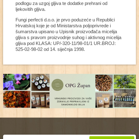
podlogu za uzgoj gljiva te dodatke prehrani od
ljekovitih gljiva.
Fungi perfecti d.o.o. je prvo poduzeće u Republici
Hrvatskoj koje je od Ministarstva poljoprivrede i
šumarstva upisano u Upisnik proizvođača micelija
gljiva s pravom proizvodnje suhog i aktivnog micelija
gljiva pod KLASA: UP/-320-11/98-01/1 UR.BROJ:
525-02-98-02 od 14. siječnja 1998.