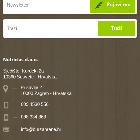
Prijavi me
Traži
Nutricius d.o.o.
Sjedište: Kordeki 2a
10360 Sesvete - Hrvatska
Prisavlje 2
10000 Zagreb - Hrvatska
099 4530 556
098 334 868
info@burzahrane.hr