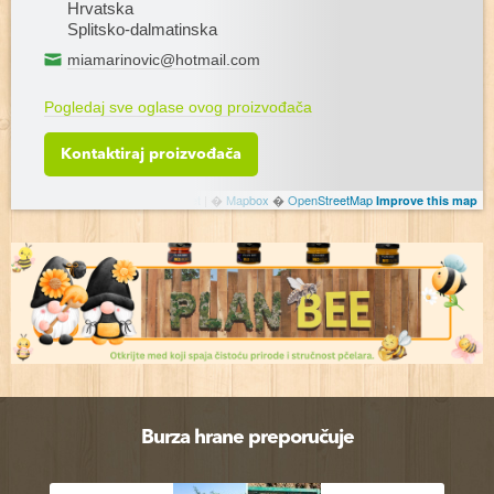
Hrvatska
Splitsko-dalmatinska
miamarinovic@hotmail.com
Pogledaj sve oglase ovog proizvođača
Kontaktiraj proizvođača
Leaflet
|
�
Mapbox
�
OpenStreetMap
Improve this map
Burza hrane preporučuje