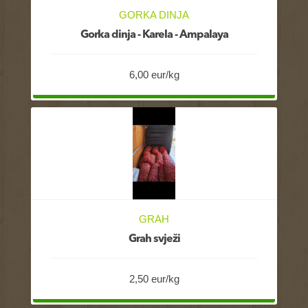
GORKA DINJA
Gorka dinja - Karela - Ampalaya
6,00 eur/kg
GRAH
Grah svježi
2,50 eur/kg