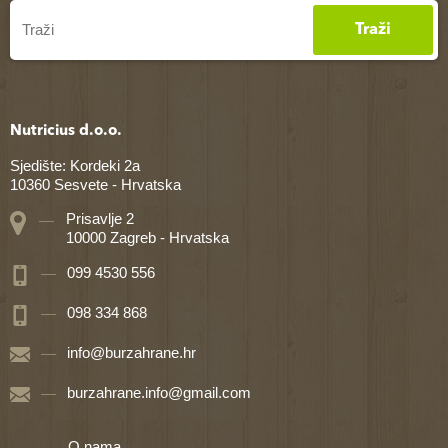
Traži
Nutricius d.o.o.
Sjedište: Kordeki 2a
10360 Sesvete - Hrvatska
Prisavlje 2
10000 Zagreb - Hrvatska
099 4530 556
098 334 868
info@burzahrane.hr
burzahrane.info@gmail.com
O nama