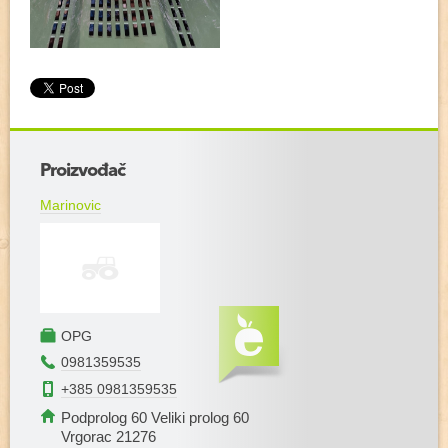
+
Proizvođač
−
Marinovic
OPG
0981359535
+385 0981359535
Podprolog 60 Veliki prolog 60
Vrgorac 21276