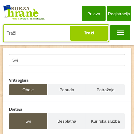
Prijava
Registracija
Traži
Vrsta oglasa
Oboje
Ponuda
Potražnja
Dostava
Svi
Besplatna
Kurirska služba