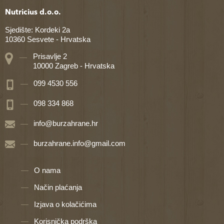
Nutricius d.o.o.
Sjedište: Kordeki 2a
10360 Sesvete - Hrvatska
Prisavlje 2
10000 Zagreb - Hrvatska
099 4530 556
098 334 868
info@burzahrane.hr
burzahrane.info@gmail.com
O nama
Način plaćanja
Izjava o kolačićima
Korisnička podrška