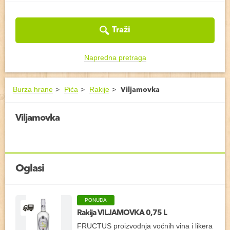
Traži
Napredna pretraga
Burza hrane
Pića
Rakije
Viljamovka
Viljamovka
Oglasi
PONUDA
Rakija VILJAMOVKA 0,75 L
FRUCTUS proizvodnja voćnih vina i likera