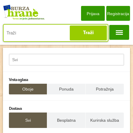
Prijava
Registracija
Traži
Vrsta oglasa
Oboje
Ponuda
Potražnja
Dostava
Svi
Besplatna
Kurirska služba