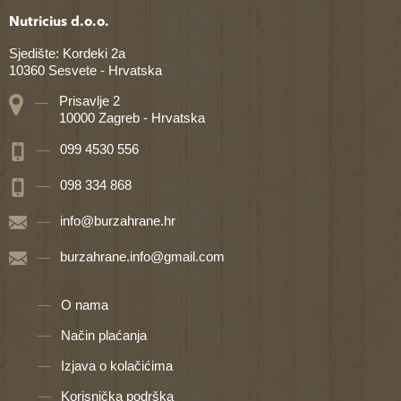
Nutricius d.o.o.
Sjedište: Kordeki 2a
10360 Sesvete - Hrvatska
Prisavlje 2
10000 Zagreb - Hrvatska
099 4530 556
098 334 868
info@burzahrane.hr
burzahrane.info@gmail.com
O nama
Način plaćanja
Izjava o kolačićima
Korisnička podrška