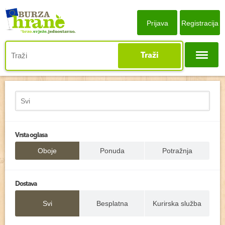
Prijava
Registracija
Traži
Vrsta oglasa
Oboje
Ponuda
Potražnja
Dostava
Svi
Besplatna
Kurirska služba