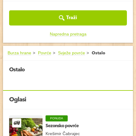
Traži
Napredna pretraga
Burza hrane
Povrće
Svježe povrće
Ostalo
Ostalo
Oglasi
PONUDA
Sezonsko povrće
Krešimir Čabrajec