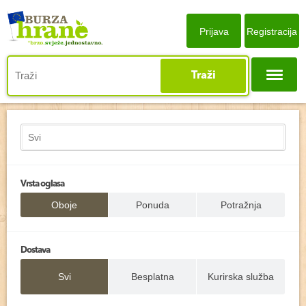
Prijava
Registracija
Traži
Vrsta oglasa
Oboje
Ponuda
Potražnja
Dostava
Svi
Besplatna
Kurirska služba