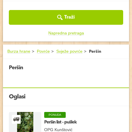
Traži
Napredna pretraga
Burza hrane
Povrće
Svježe povrće
Peršin
Peršin
Oglasi
PONUDA
Peršin list - pušlek
OPG Kunštović