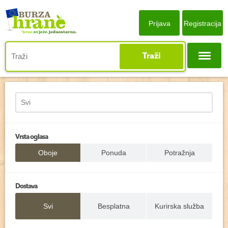
Prijava
Registracija
Traži
Vrsta oglasa
Oboje
Ponuda
Potražnja
Dostava
Svi
Besplatna
Kurirska služba