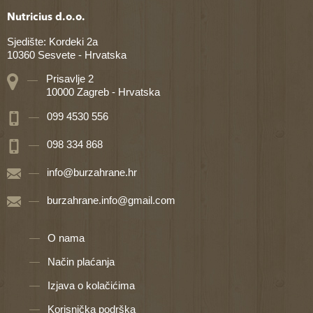
Nutricius d.o.o.
Sjedište: Kordeki 2a
10360 Sesvete - Hrvatska
Prisavlje 2
10000 Zagreb - Hrvatska
099 4530 556
098 334 868
info@burzahrane.hr
burzahrane.info@gmail.com
O nama
Način plaćanja
Izjava o kolačićima
Korisnička podrška