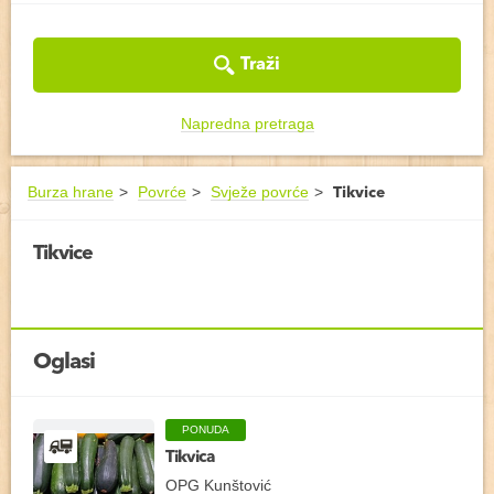
Traži
Napredna pretraga
Burza hrane
Povrće
Svježe povrće
Tikvice
Tikvice
Oglasi
PONUDA
Tikvica
OPG Kunštović