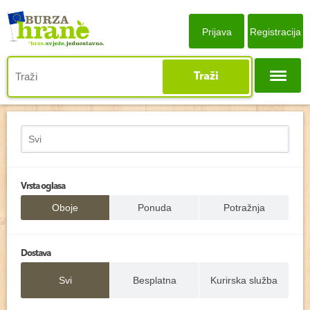
Prijava
Registracija
Traži
Vrsta oglasa
Oboje
Ponuda
Potražnja
Dostava
Svi
Besplatna
Kurirska služba