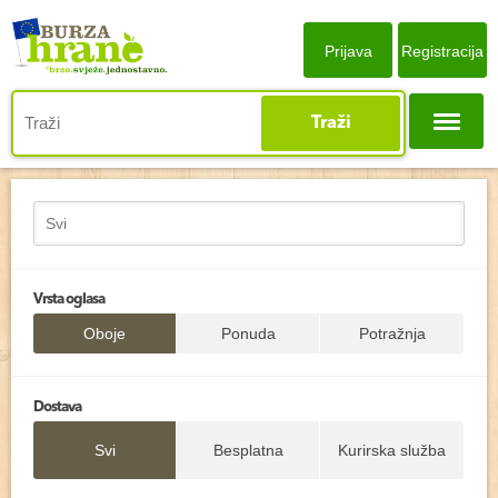
Prijava
Registracija
Traži
Vrsta oglasa
Oboje
Ponuda
Potražnja
Dostava
Svi
Besplatna
Kurirska služba