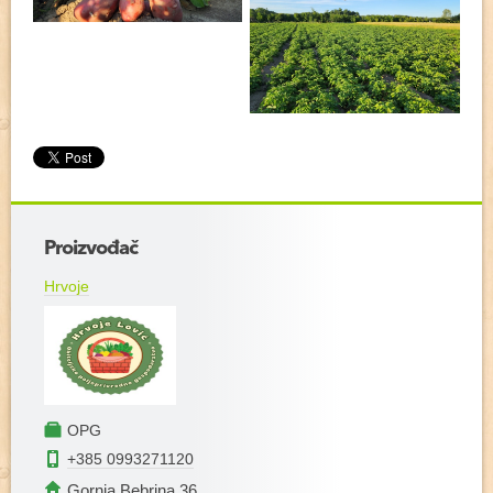
Proizvođač
Hrvoje
OPG
+385 0993271120
Gornja Bebrina 36