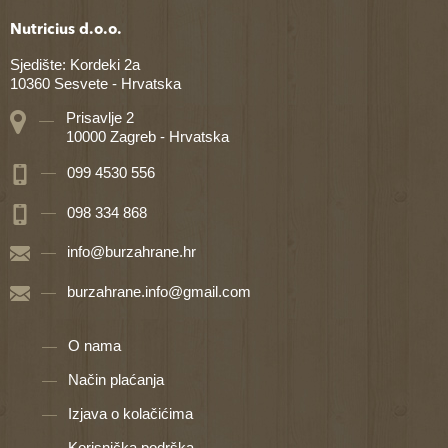
Nutricius d.o.o.
Sjedište: Kordeki 2a
10360 Sesvete - Hrvatska
Prisavlje 2
10000 Zagreb - Hrvatska
099 4530 556
098 334 868
info@burzahrane.hr
burzahrane.info@gmail.com
O nama
Način plaćanja
Izjava o kolačićima
Korisnička podrška