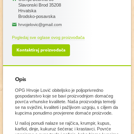
Slavonski Brod 35208
Hrvatska
Brodsko-posavska
hrvojelovic@gmail.com
Pogledaj sve oglase ovog proizvođača
Kontaktiraj proizvođača
Opis
OPG Hrvoje Lović obiteljsko je poljoprivredno
gospodarstvo koje se bavi proizvodnjom domaćeg
povrća vrhunske kvalitete. Naša proizvodnja temelji
se na svježini, kvaliteti i pažljivom uzgoju, s ciljem da
kupcima ponudimo provjerene domaće proizvode.
U našoj ponudi nalaze se rajčica, krumpir, kupus,
karfiol, dinje, kukuruz šećerac i krastavci. Povrće