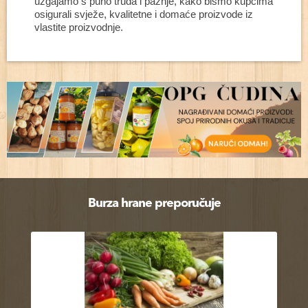
uzgajamo s puno truda i pažnje, kako bismo kupcima
osigurali svježe, kvalitetne i domaće proizvode iz
vlastite proizvodnje.
Burza hrane preporučuje